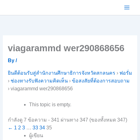
Skip
to
content
viagarammd wer290868656
By
/
ยินดีต้อนรับสู่สำนักงานศึกษาธิการจังหวัดสกลนคร
›
ฟอรั่ม
›
ช่องทางรับฟังความคิดเห็น
›
ข้อสงสัยที่ต้องการสอบถาม
›
viagarammd wer290868656
This topic is empty.
กำลังดู 7 ข้อความ - 341 ผ่านทาง 347 (ของทั้งหมด 347)
←
1
2
3
…
33
34
35
ผู้เขียน