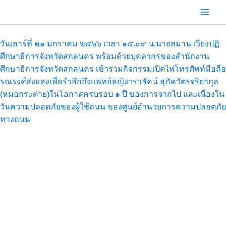
Skip
to
content
วันเสาร์ที่ ๒๑ มกราคม ๒๕๖๖ เวลา ๑๕.๐๙ น.นายสมาน เวียงปฏิ
ศึกษาธิการจังหวัดสกลนคร พร้อมด้วยบุคลากรของสำนักงาน
ศึกษาธิการจังหวัดสกลนคร เข้าร่วมกิจกรรมเปิดไฟโทรศัพท์มือถือ
รณรงค์ส่งแสงเพื่อรำลึกถึงแพทย์หญิงวราลัคน์ สุภัควัตรจริยากุล
(หมอกระต่าย)ในโอกาสครบรอบ ๑ ปี ของการจากไป และเนื่องใน
วันความปลอดภัยของผู้ใช้ถนน ของศูนย์อำนวยการความปลอดภัย
ทางถนน