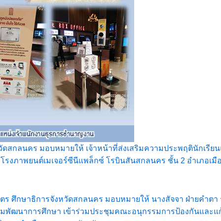
งหวัดสกลนคร มอบหมายให้ เจ้าหน้าที่ส่งเสริมความประพฤตินักเรีย
งภาพยนต์เมเจอร์ซีนีแพล็กซ์ โรบินสันสกลนคร ชั้น 2 อำเภอเม
ศรีโคตร ศึกษาธิการจังหวัดสกลนคร มอบหมายให้ นางสัจจา ฝ่ายคำ
ุ่มพัฒนาการศึกษา เข้าร่วมประชุมคณะอนุกรรมการป้องกันและแก้ไข