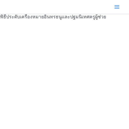
Skip
to
พิธีประดับเครื่องหมายอินทรธนูและปฐมนิเทศครูผู้ช่วย
content