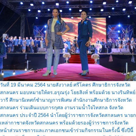
วันที่ 19 มีนาคม 2564 นายสังวาลย์ ศรีโคตร ศึกษาธิการจังหวัด
สกลนคร มอบหมายให้ดร.อรุณรุ่ง โยธสิงห์ พร้อมด้วย นางรินทิพย์
วารี ศึกษานิเทศก์ชำนาญการพิเศษ สำนักงานศึกษาธิการจังหวัด
สกลนคร ร่วมเดินแบบการกุศล งานรวมน้ำใจไทสกล จังหวัด
สกลนคร ประจำปี 2564 นำโดยผู้ว่าราชการจังหวัดสกลนคร นายก
เหล่ากาชาดจังหวัดสกลนคร พร้อมด้วยรองผู้ว่าราชการจังหวัด
หน้าส่วนราชการและภาคเอกชนเข้าร่วมกิจกรรมในครั้งนี้ ซึ่งปีนี้