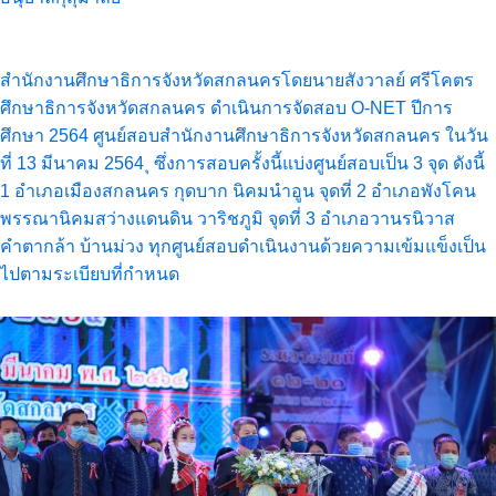
สำนักงานศึกษาธิการจังหวัดสกลนครโดยนายสังวาลย์ ศรีโคตร
ศึกษาธิการจังหวัดสกลนคร ดำเนินการจัดสอบ O-NET ปีการ
ศึกษา 2564 ศูนย์สอบสำนักงานศึกษาธิการจังหวัดสกลนคร ในวัน
ที่ 13 มีนาคม 2564 ุ ซึ่งการสอบครั้งนี้แบ่งศูนย์สอบเป็น 3 จุด ดังนี้
1 อำเภอเมืองสกลนคร กุดบาก นิคมนำอูน จุดที่ 2 อำเภอพังโคน
พรรณานิคมสว่างแดนดิน วาริชภูมิ จุดที่ 3 อำเภอวานรนิวาส
คำตากล้า บ้านม่วง ทุกศูนย์สอบดำเนินงานด้วยความเข้มแข็งเป็น
ไปตามระเบียบที่กำหนด