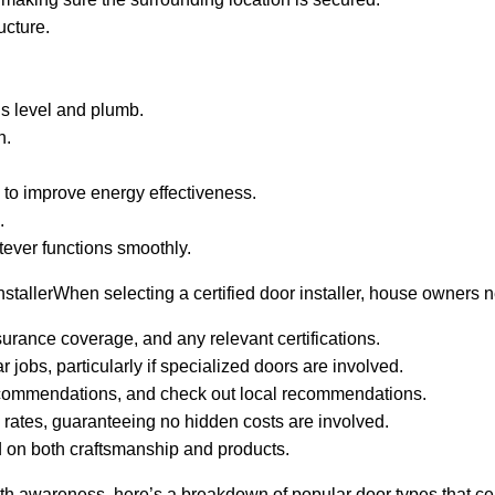
ucture.
 is level and plumb.
n.
 to improve energy effectiveness.
.
tever functions smoothly.
allerWhen selecting a certified door installer, house owners nee
nsurance coverage, and any relevant certifications.
r jobs, particularly if specialized doors are involved.
recommendations, and check out local recommendations.
rates, guaranteeing no hidden costs are involved.
d on both craftsmanship and products.
h awareness, here’s a breakdown of popular door types that certi