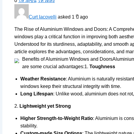
0
โหวตขึ้น
โหวตลง
Curt Iacovelli
asked 1 ปี ago
The Rise of Aluminium Windows and Doors: A Comprehensi
windows play a critical function in improving both aesthet
Understood for its sturdiness, adaptability, and smooth
article explores the advantages, considerations, and m
Benefits of Aluminium Windows and DoorsAluminium d
are some crucial advantages:1.
Toughness
Weather Resistance
: Aluminium is naturally resista
windows keep their structural integrity with time.
Long Lifespan
: Unlike wood, aluminium does not rot,
2.
Lightweight yet Strong
Higher Strength-to-Weight Ratio
: Aluminium is cons
stability.
Custom-made Size Options
: The lightweight nature 