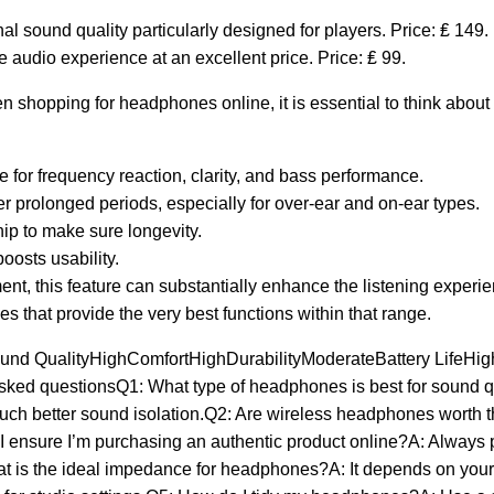
al sound quality particularly designed for players. Price: ₤ 149.
 audio experience at an excellent price. Price: ₤ 99.
pping for headphones online, it is essential to think about 
e for frequency reaction, clarity, and bass performance.
 prolonged periods, especially for over-ear and on-ear types.
ip to make sure longevity.
boosts usability.
ment, this feature can substantially enhance the listening experi
s that provide the very best functions within that range.
nd QualityHighComfortHighDurabilityModerateBattery LifeHigh 
ked questionsQ1: What type of headphones is best for sound qu
 much better sound isolation.Q2: Are wireless headphones worth t
 I ensure I’m purchasing an authentic product online?A: Always 
hat is the ideal impedance for headphones?A: It depends on you