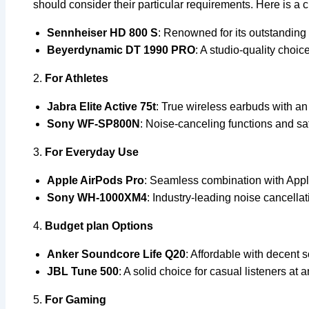
should consider their particular requirements. Here is a c
Sennheiser HD 800 S
: Renowned for its outstanding 
Beyerdynamic DT 1990 PRO
: A studio-quality choic
2.
For Athletes
Jabra Elite Active 75t
: True wireless earbuds with an
Sony WF-SP800N
: Noise-canceling functions and safe
3.
For Everyday Use
Apple AirPods Pro
: Seamless combination with Apple
Sony WH-1000XM4
: Industry-leading noise cancella
4.
Budget plan Options
Anker Soundcore Life Q20
: Affordable with decent s
JBL Tune 500
: A solid choice for casual listeners at a
5.
For Gaming