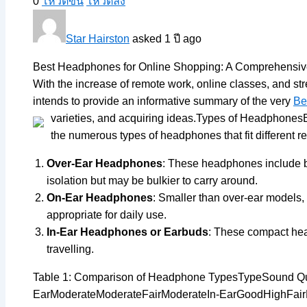
0
โหวตขึ้น
โหวตลง
Star Hairston
asked 1 ปี ago
Best Headphones for Online Shopping: A Comprehensive 
With the increase of remote work, online classes, and s
intends to provide an informative summary of the very
Be
varieties, and acquiring ideas.
Types of HeadphonesBef
the numerous types of headphones that fit different r
Over-Ear Headphones
: These headphones include bi
isolation but may be bulkier to carry around.
On-Ear Headphones
: Smaller than over-ear models,
appropriate for daily use.
In-Ear Headphones or Earbuds
: These compact head
travelling.
Table 1: Comparison of Headphone TypesTypeSound Qua
EarModerateModerateFairModerateIn-EarGoodHighFairLo