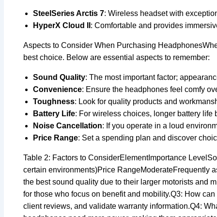
SteelSeries Arctis 7
: Wireless headset with exception
HyperX Cloud II
: Comfortable and provides immersive
Aspects to Consider When Purchasing HeadphonesWhen sho
best choice. Below are essential aspects to remember:
Sound Quality
: The most important factor; appearanc
Convenience
: Ensure the headphones feel comfy over
Toughness
: Look for quality products and workmansh
Battery Life
: For wireless choices, longer battery life 
Noise Cancellation
: If you operate in a loud environ
Price Range
: Set a spending plan and discover choice
Table 2: Factors to ConsiderElementImportance LevelSou
certain environments)Price RangeModerateFrequently as
the best sound quality due to their larger motorists and
for those who focus on benefit and mobility.Q3: How can
client reviews, and validate warranty information.Q4: W