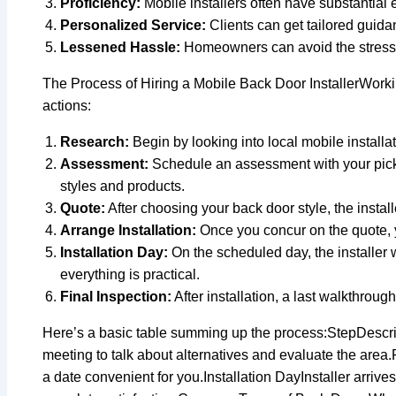
Proficiency:
Mobile installers often have substantial e
Personalized Service:
Clients can get tailored guida
Lessened Hassle:
Homeowners can avoid the stress a
The Process of Hiring a Mobile Back Door InstallerWorking
actions:
Research:
Begin by looking into local mobile installati
Assessment:
Schedule an assessment with your picke
styles and products.
Quote:
After choosing your back door style, the instal
Arrange Installation:
Once you concur on the quote, yo
Installation Day:
On the scheduled day, the installer 
everything is practical.
Final Inspection:
After installation, a last walkthroug
Here’s a basic table summing up the process:StepDescrip
meeting to talk about alternatives and evaluate the area
a date convenient for you.Installation DayInstaller arriv