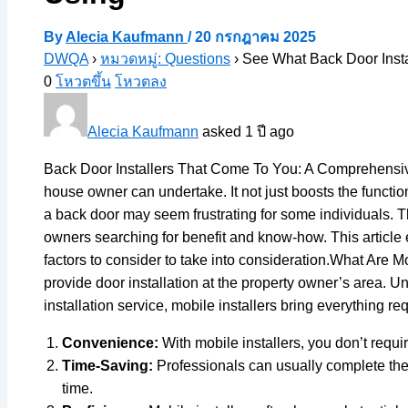
By
Alecia Kaufmann
/
20 กรกฎาคม 2025
DWQA
›
หมวดหมู่: Questions
›
See What Back Door Insta
0
โหวตขึ้น
โหวตลง
Alecia Kaufmann
asked 1 ปี ago
Back Door Installers That Come To You: A Comprehensive
house owner can undertake. It not just boosts the functio
a back door may seem frustrating for some individuals. Tha
owners searching for benefit and know-how. This article 
factors to consider to take into consideration.What Are M
provide door installation at the property owner’s area. U
installation service, mobile installers bring everything re
Convenience:
With mobile installers, you don’t requi
Time-Saving:
Professionals can usually complete the 
time.