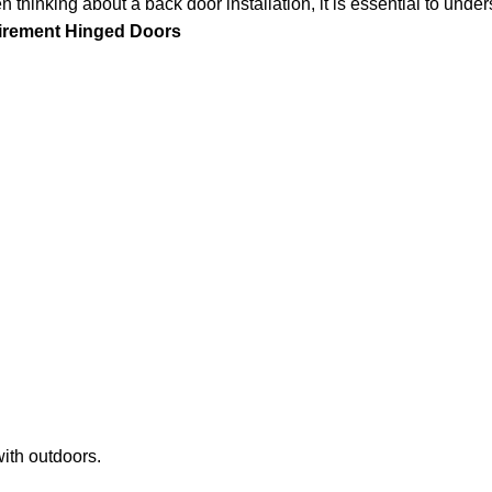
nking about a back door installation, it is essential to unders
irement Hinged Doors
with outdoors.