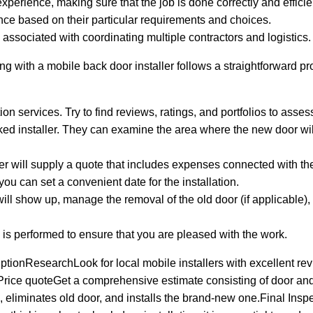
xperience, making sure that the job is done correctly and efficien
nce based on their particular requirements and choices.
ssociated with coordinating multiple contractors and logistics.
 with a mobile back door installer follows a straightforward pr
on services. Try to find reviews, ratings, and portfolios to assess 
d installer. They can examine the area where the new door wil
ler will supply a quote that includes expenses connected with the 
u can set a convenient date for the installation.
will show up, manage the removal of the old door (if applicable)
h is performed to ensure that you are pleased with the work.
tionResearchLook for local mobile installers with excellent rev
.Price quoteGet a comprehensive estimate consisting of door and 
es, eliminates old door, and installs the brand-new one.Final Ins