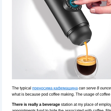
The typical
преносима кафемашина
can serve 8 ounces
what is because pod coffee making. The usage of coffee 
There is really a beverage
station at my place of employ
appointments fund to hide the associated with coffee, fil