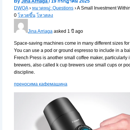
By
Jina Arriaga
/
19 กรกฎาคม 2025
DWQA
›
หมวดหมู่: Questions
›
A Small Investment Withi
0
โหวตขึ้น
โหวตลง
Jina Arriaga
asked 1 ปี ago
Space-saving machines come in many different sizes for
You can use a pod or ground espresso to include in a ba
French Press is another small coffee maker, particularly 
brewers, also called k cup brewers use small cups or po
discipline.
преносима кафемашина