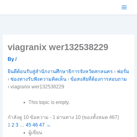
Skip
to
content
viagranix wer132538229
By
/
ยินดีต้อนรับสู่สำนักงานศึกษาธิการจังหวัดสกลนคร
›
ฟอรั่ม
›
ช่องทางรับฟังความคิดเห็น
›
ข้อสงสัยที่ต้องการสอบถาม
›
viagranix wer132538229
This topic is empty.
กำลังดู 10 ข้อความ - 1 ผ่านทาง 10 (ของทั้งหมด 467)
1
2
3
…
45
46
47
→
ผู้เขียน