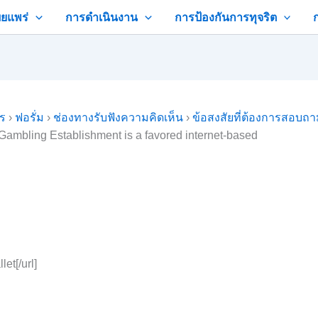
ยแพร่
การดำเนินงาน
การป้องกันการทุจริต
คร
›
ฟอรั่ม
›
ช่องทางรับฟังความคิดเห็น
›
ข้อสงสัยที่ต้องการสอบถ
ambling Establishment is a favored internet-based
let[/url]